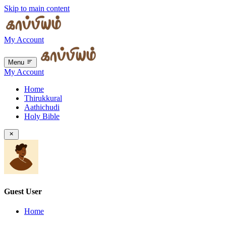
Skip to main content
My Account
Menu
My Account
Home
Thirukkural
Aathichudi
Holy Bible
Guest User
Home