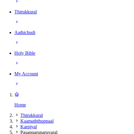
Thirukkural
Aathichudi
Holy Bible
My Account
Home
Thirukkural
Kaamaththuppaal
Karpiyal
Pasapparuparuvaral