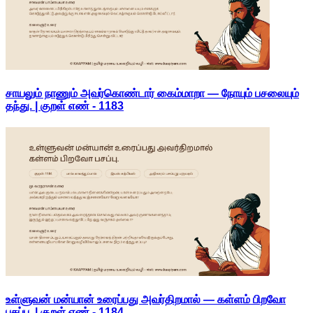
சாயலும் நாணும் அவர்கொண்டார் கைம்மாறா — நோயும் பசலையும்
தந்து. | குறள் எண் -
1183
உள்ளுவன் மன்யான் உரைப்பது அவர்திறமால் — கள்ளம் பிறவோ
பசப்பு. | குறள் எண் -
1184