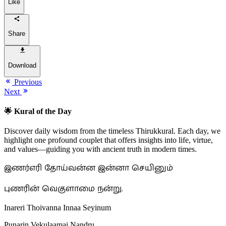
Like
Share
Download
Previous
Next
🌟 Kural of the Day
Discover daily wisdom from the timeless Thirukkural. Each day, we
highlight one profound couplet that offers insights into life, virtue,
and values—guiding you with ancient truth in modern times.
இணர்எரி தோய்வன்ன இன்னா செயினும்
புணரின் வெகுளாமை நன்று.
Inareri Thoivanna Innaa Seyinum
Punarin Vekulaamai Nandru