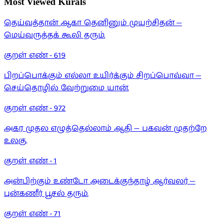
Most Viewed Kurals
தெய்வத்தான் ஆகா தெனினும் முயற்சிதன் —
மெய்வருத்தக் கூலி தரும்.
குறள் எண் -
619
பிறப்பொக்கும் எல்லா உயிர்க்கும் சிறப்பொவ்வா —
செய்தொழில் வேற்றுமை யான்.
குறள் எண் -
972
அகர முதல எழுத்தெல்லாம் ஆதி — பகவன் முதற்றே
உலகு.
குறள் எண் -
1
அன்பிற்கும் உண்டோ அடைக்குந்தாழ் ஆர்வலர் —
புன்கணீர் பூசல் தரும்.
குறள் எண் -
71