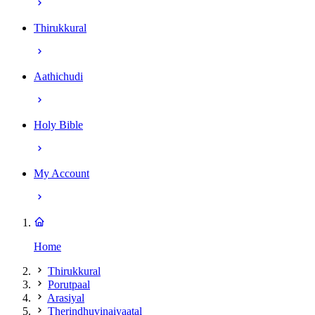
Thirukkural
Aathichudi
Holy Bible
My Account
Home
Thirukkural
Porutpaal
Arasiyal
Therindhuvinaiyaatal