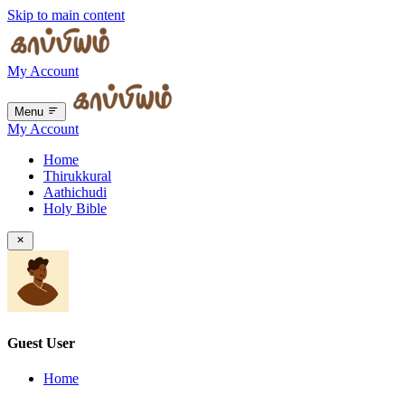
Skip to main content
My Account
Menu
My Account
Home
Thirukkural
Aathichudi
Holy Bible
Guest User
Home