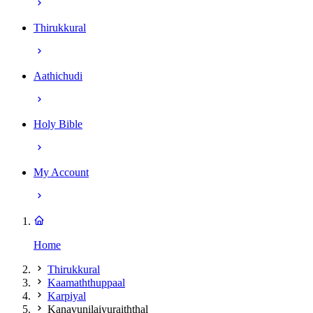
Thirukkural
Aathichudi
Holy Bible
My Account
Home
Thirukkural
Kaamaththuppaal
Karpiyal
Kanavunilaiyuraiththal