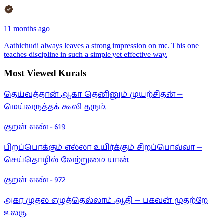
11 months ago
Aathichudi always leaves a strong impression on me. This one
teaches discipline in such a simple yet effective way.
Most Viewed Kurals
தெய்வத்தான் ஆகா தெனினும் முயற்சிதன் —
மெய்வருத்தக் கூலி தரும்.
குறள் எண் -
619
பிறப்பொக்கும் எல்லா உயிர்க்கும் சிறப்பொவ்வா —
செய்தொழில் வேற்றுமை யான்.
குறள் எண் -
972
அகர முதல எழுத்தெல்லாம் ஆதி — பகவன் முதற்றே
உலகு.