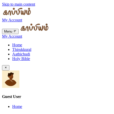
Skip to main content
My Account
Menu
My Account
Home
Thirukkural
Aathichudi
Holy Bible
Guest User
Home