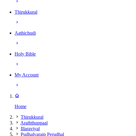
Thirukkural
Aathichudi
Holy Bible
My Account
Home
Thirukkural
Araththuppaal
Illaraviyal
Pudhalvaraip Perudhal