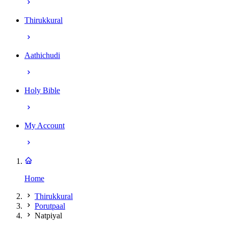
Thirukkural
Aathichudi
Holy Bible
My Account
Home
Thirukkural
Porutpaal
Natpiyal