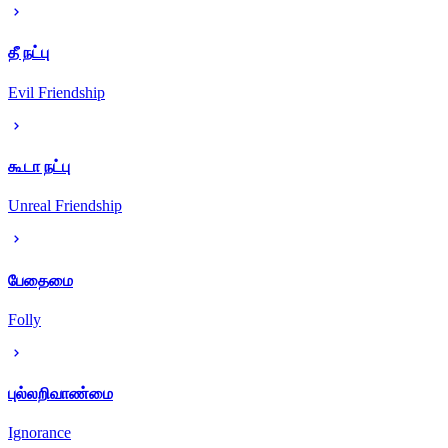
தீ நட்பு
Evil Friendship
கூடா நட்பு
Unreal Friendship
பேதைமை
Folly
புல்லறிவாண்மை
Ignorance