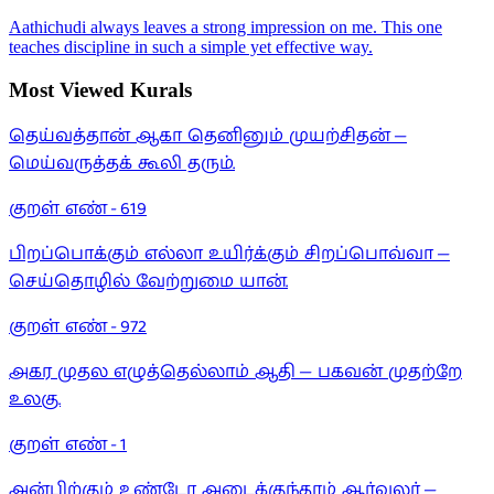
Aathichudi always leaves a strong impression on me. This one
teaches discipline in such a simple yet effective way.
Most Viewed Kurals
தெய்வத்தான் ஆகா தெனினும் முயற்சிதன் —
மெய்வருத்தக் கூலி தரும்.
குறள் எண் -
619
பிறப்பொக்கும் எல்லா உயிர்க்கும் சிறப்பொவ்வா —
செய்தொழில் வேற்றுமை யான்.
குறள் எண் -
972
அகர முதல எழுத்தெல்லாம் ஆதி — பகவன் முதற்றே
உலகு.
குறள் எண் -
1
அன்பிற்கும் உண்டோ அடைக்குந்தாழ் ஆர்வலர் —