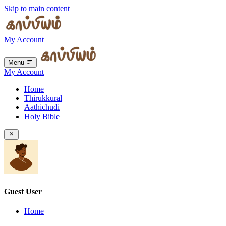
Skip to main content
My Account
Menu
My Account
Home
Thirukkural
Aathichudi
Holy Bible
Guest User
Home