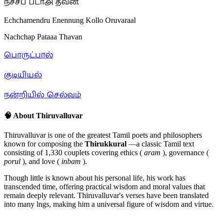
நச்சப் படாஅ தவன்.
Echchamendru Enennung Kollo Oruvaraal
Nachchap Pataaa Thavan
பொருட்பால்
குடியியல்
நன்றியில் செல்வம்
🧠 About Thiruvalluvar
Thiruvalluvar is one of the greatest Tamil poets and philosophers
known for composing the
Thirukkural
—a classic Tamil text
consisting of 1,330 couplets covering ethics (
aram
), governance (
porul
), and love (
inbam
).
Though little is known about his personal life, his work has
transcended time, offering practical wisdom and moral values that
remain deeply relevant. Thiruvalluvar's verses have been translated
into many lngs, making him a universal figure of wisdom and virtue.