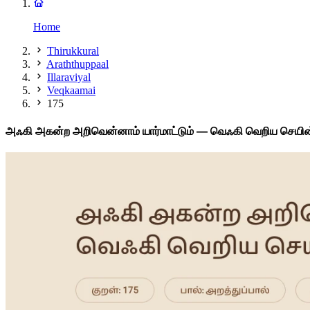
Home
Thirukkural
Araththuppaal
Illaraviyal
Veqkaamai
175
அஃகி அகன்ற அறிவென்னாம் யார்மாட்டும் — வெஃகி வெறிய செயின்.