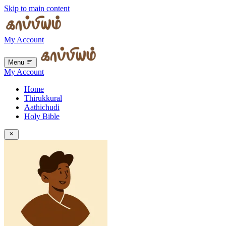
Skip to main content
My Account
Menu
My Account
Home
Thirukkural
Aathichudi
Holy Bible