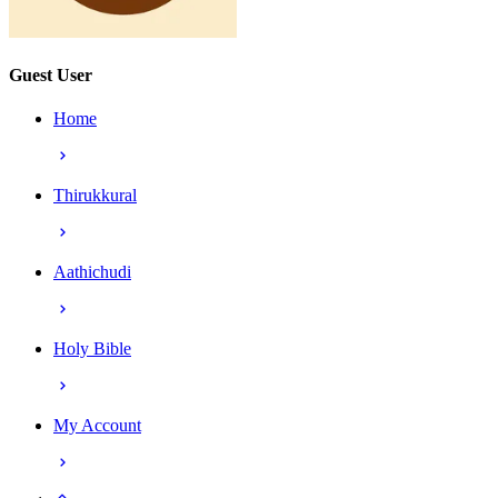
Guest User
Home
Thirukkural
Aathichudi
Holy Bible
My Account