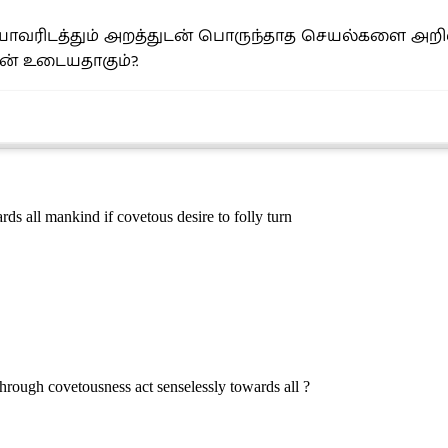
பி யாவரிடத்தும் அறத்துடன் பொருந்தாத செயல்களை அ
் உடையதாகும்?.
rds all mankind if covetous desire to folly turn
hrough covetousness act senselessly towards all ?