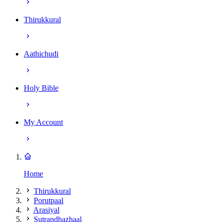
Thirukkural
Aathichudi
Holy Bible
My Account
Home
Thirukkural
Porutpaal
Arasiyal
Sutrandhazhaal