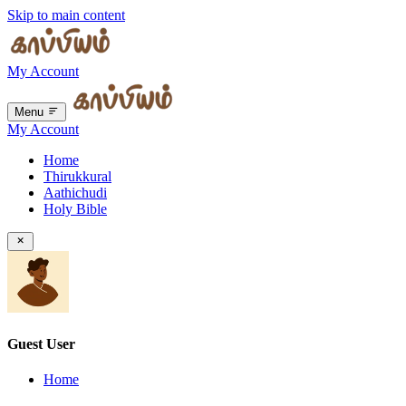
Skip to main content
My Account
Menu
My Account
Home
Thirukkural
Aathichudi
Holy Bible
Guest User
Home