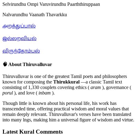
Selvirundhu Ompi Varuvirundhu Paarththiruppaan
Nalvarundhu Vaanath Thavarkku
அறத்துப்பால்
இல்லறவியல்
விருந்தோம்பல்
🧠 About Thiruvalluvar
Thiruvalluvar is one of the greatest Tamil poets and philosophers
known for composing the
Thirukkural
—a classic Tamil text
consisting of 1,330 couplets covering ethics (
aram
), governance (
porul
), and love (
inbam
).
Though little is known about his personal life, his work has
transcended time, offering practical wisdom and moral values that
remain deeply relevant. Thiruvalluvar's verses have been translated
into many lngs, making him a universal figure of wisdom and virtue.
Latest Kural Comments