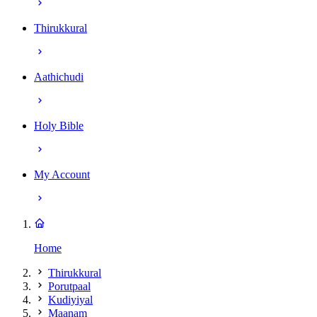
Thirukkural
Aathichudi
Holy Bible
My Account
Home
Thirukkural
Porutpaal
Kudiyiyal
Maanam