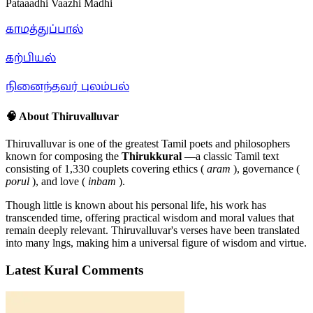
Pataaadhi Vaazhi Madhi
காமத்துப்பால்
கற்பியல்
நினைந்தவர் புலம்பல்
🧠 About Thiruvalluvar
Thiruvalluvar is one of the greatest Tamil poets and philosophers
known for composing the
Thirukkural
—a classic Tamil text
consisting of 1,330 couplets covering ethics (
aram
), governance (
porul
), and love (
inbam
).
Though little is known about his personal life, his work has
transcended time, offering practical wisdom and moral values that
remain deeply relevant. Thiruvalluvar's verses have been translated
into many lngs, making him a universal figure of wisdom and virtue.
Latest Kural Comments