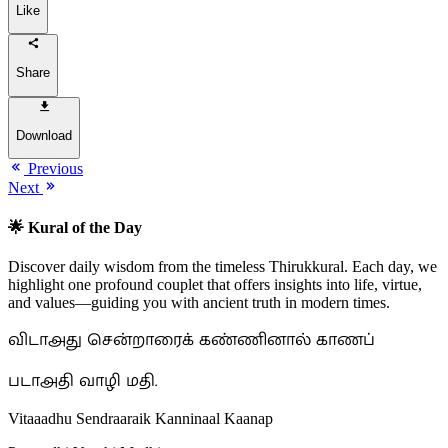
Like
Share
Download
Previous
Next
🌟 Kural of the Day
Discover daily wisdom from the timeless Thirukkural. Each day, we
highlight one profound couplet that offers insights into life, virtue,
and values—guiding you with ancient truth in modern times.
விடாஅது சென்றாரைக் கண்ணினால் காணப்
படாஅதி வாழி மதி.
Vitaaadhu Sendraaraik Kanninaal Kaanap