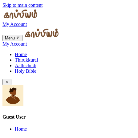
Skip to main content
My Account
Menu
My Account
Home
Thirukkural
Aathichudi
Holy Bible
Guest User
Home