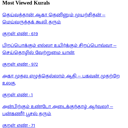
Most Viewed Kurals
தெய்வத்தான் ஆகா தெனினும் முயற்சிதன் —
மெய்வருத்தக் கூலி தரும்.
குறள் எண் -
619
பிறப்பொக்கும் எல்லா உயிர்க்கும் சிறப்பொவ்வா —
செய்தொழில் வேற்றுமை யான்.
குறள் எண் -
972
அகர முதல எழுத்தெல்லாம் ஆதி — பகவன் முதற்றே
உலகு.
குறள் எண் -
1
அன்பிற்கும் உண்டோ அடைக்குந்தாழ் ஆர்வலர் —
புன்கணீர் பூசல் தரும்.
குறள் எண் -
71