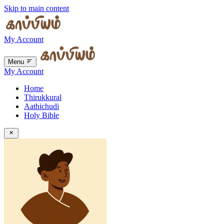
Skip to main content
My Account
Menu
My Account
Home
Thirukkural
Aathichudi
Holy Bible