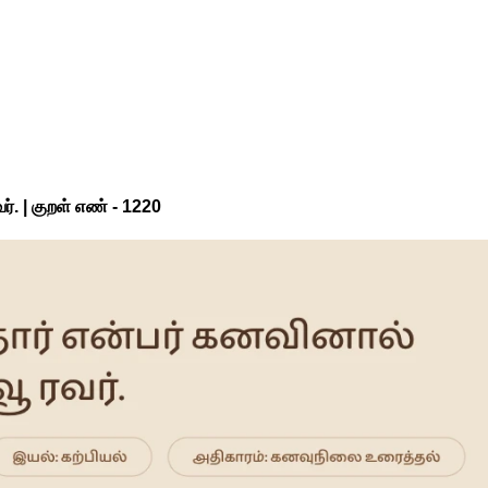
். | குறள் எண் -
1220