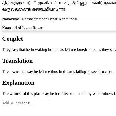
திருக்குறளார் வீ. முனிசாமி உரை: இவ்வூர் மகளிர் ந
வருவதனைக் கண்டறியாரோ?.
Nanavinaal Namneeththaar Enpar Kanavinaal
Kaanaarkol Ivvoo Ravar
Couplet
They say, that he in waking hours has left me lone;In dreams they sure
Translation
The townsmen say he left me thus In dreams failing to see him close
Explanation
The women of this place say he has forsaken me in my wakefulness I 