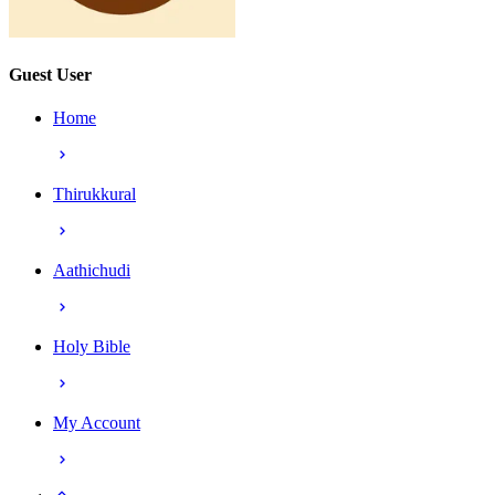
Guest User
Home
Thirukkural
Aathichudi
Holy Bible
My Account