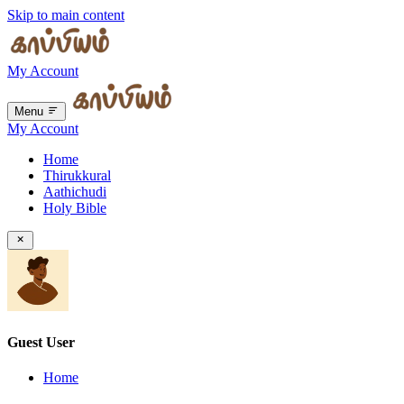
Skip to main content
My Account
Menu
My Account
Home
Thirukkural
Aathichudi
Holy Bible
Guest User
Home