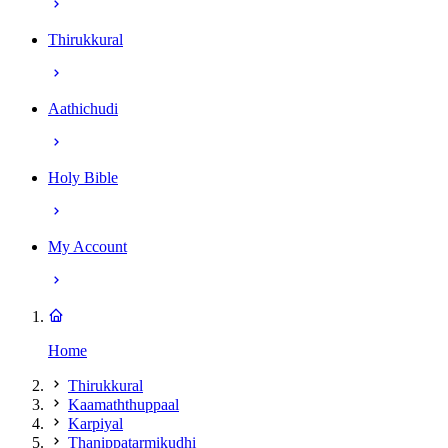
Thirukkural
Aathichudi
Holy Bible
My Account
Home
Thirukkural
Kaamaththuppaal
Karpiyal
Thanippatarmikudhi