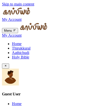
Skip to main content
My Account
Menu
My Account
Home
Thirukkural
Aathichudi
Holy Bible
Guest User
Home