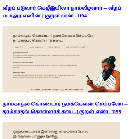
வீழப் படுவார் கெழீஇயிலர் தாம்வீழ்வார் — வீழப்
படாஅர் எனின். | குறள் எண் -
1194
நாம்காதல் கொண்டார் நமக்கெவன் செய்பவோ —
தாம்காதல் கொள்ளாக் கடை. | குறள் எண் -
1195