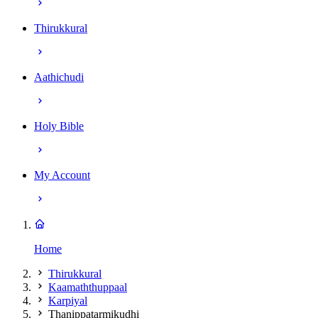
Thirukkural
Aathichudi
Holy Bible
My Account
Home
Thirukkural
Kaamaththuppaal
Karpiyal
Thanippatarmikudhi