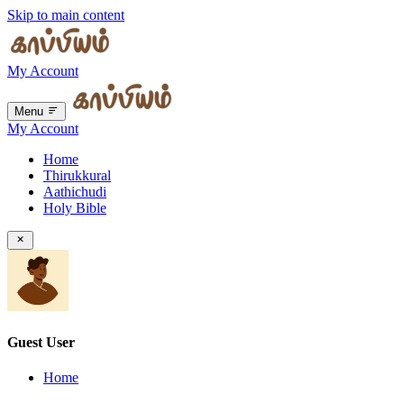
Skip to main content
My Account
Menu
My Account
Home
Thirukkural
Aathichudi
Holy Bible
Guest User
Home