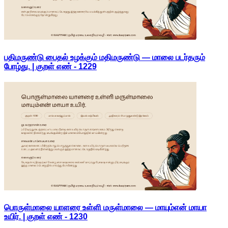
பதிமருண்டு பைதல் உழக்கும் மதிமருண்டு — மாலை படர்தரும்
போழ்து. | குறள் எண் -
1229
பொருள்மாலை யாளரை உள்ளி மருள்மாலை — மாயும்என் மாயா
உயிர். | குறள் எண் -
1230