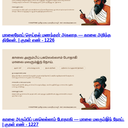
மாலைநோய் செய்தல் மணந்தார் அகலாத — காலை அறிந்த
திலேன். | குறள் எண் -
1226
காலை அரும்பிப் பகலெல்லாம் போதாகி — மாலை மலரும்இந் நோய்.
| குறள் எண் -
1227