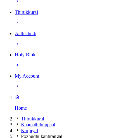
Thirukkural
Aathichudi
Holy Bible
My Account
Home
Thirukkural
Kaamaththuppaal
Karpiyal
Pozhudhukantirangal