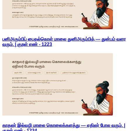
பனிஅரும்பிப் பைதல்கொள் மாலை துனிஅரும்பித் — துன்பம் வளர
வரும். | குறள் எண் -
1223
காதலர் இல்வழி மாலை கொலைக்களத்து — ஏதிலர் போல வரும். |
குறள் எண் -
1224