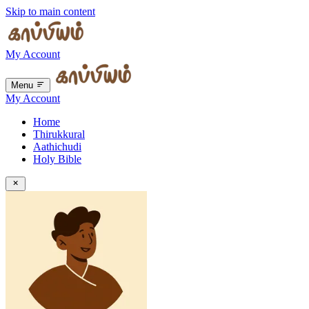
Skip to main content
My Account
Menu
My Account
Home
Thirukkural
Aathichudi
Holy Bible