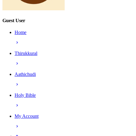
Guest User
Home
Thirukkural
Aathichudi
Holy Bible
My Account