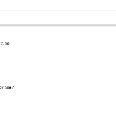
eth me
 by him ?