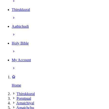
Thirukkural
Aathichudi
Holy Bible
My Account
Home
Thirukkural
Porutpaal
Amaichiyal
Amaichchu