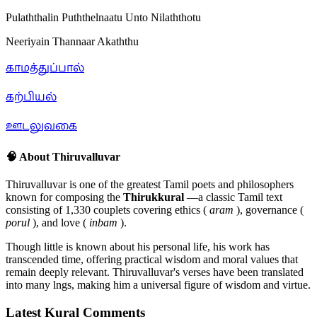
Pulaththalin Puththelnaatu Unto Nilaththotu
Neeriyain Thannaar Akaththu
காமத்துப்பால்
கற்பியல்
ஊடலுவகை
🧠 About Thiruvalluvar
Thiruvalluvar is one of the greatest Tamil poets and philosophers
known for composing the
Thirukkural
—a classic Tamil text
consisting of 1,330 couplets covering ethics (
aram
), governance (
porul
), and love (
inbam
).
Though little is known about his personal life, his work has
transcended time, offering practical wisdom and moral values that
remain deeply relevant. Thiruvalluvar's verses have been translated
into many lngs, making him a universal figure of wisdom and virtue.
Latest Kural Comments