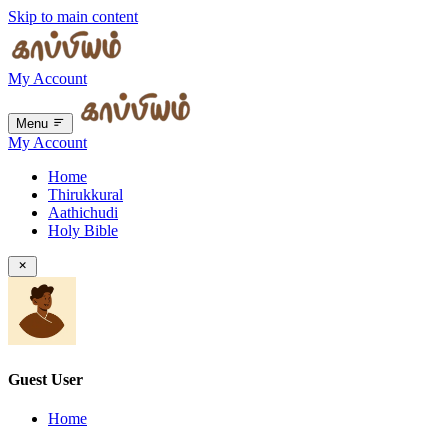
Skip to main content
My Account
Menu
My Account
Home
Thirukkural
Aathichudi
Holy Bible
Guest User
Home