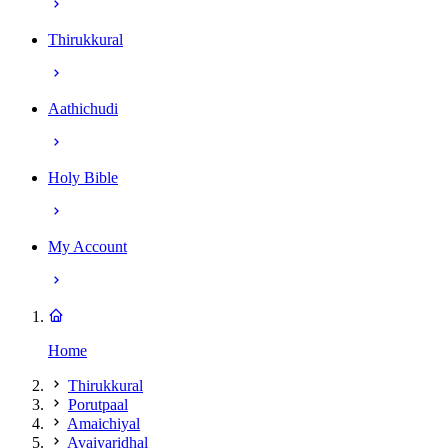
Thirukkural
Aathichudi
Holy Bible
My Account
Home
Thirukkural
Porutpaal
Amaichiyal
Avaiyaridhal