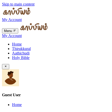
Skip to main content
My Account
Menu
My Account
Home
Thirukkural
Aathichudi
Holy Bible
Guest User
Home