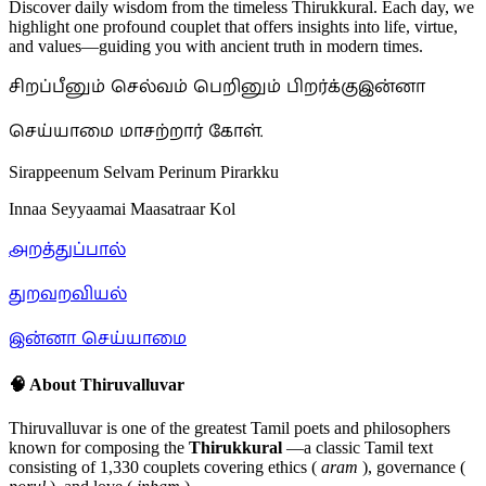
Discover daily wisdom from the timeless Thirukkural. Each day, we
highlight one profound couplet that offers insights into life, virtue,
and values—guiding you with ancient truth in modern times.
சிறப்பீனும் செல்வம் பெறினும் பிறர்க்குஇன்னா
செய்யாமை மாசற்றார் கோள்.
Sirappeenum Selvam Perinum Pirarkku
Innaa Seyyaamai Maasatraar Kol
அறத்துப்பால்
துறவறவியல்
இன்னா செய்யாமை
🧠 About Thiruvalluvar
Thiruvalluvar is one of the greatest Tamil poets and philosophers
known for composing the
Thirukkural
—a classic Tamil text
consisting of 1,330 couplets covering ethics (
aram
), governance (