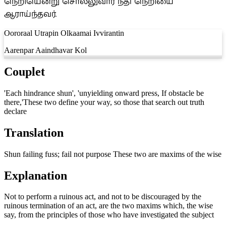
நெறியென்று சொல்லுவார் நீதி நெறியை
ஆராய்ந்தவர்.
Oororaal Utrapin Olkaamai Ivvirantin
Aarenpar Aaindhavar Kol
Couplet
'Each hindrance shun', 'unyielding onward press, If obstacle be
there,'These two define your way, so those that search out truth
declare
Translation
Shun failing fuss; fail not purpose These two are maxims of the wise
Explanation
Not to perform a ruinous act, and not to be discouraged by the
ruinous termination of an act, are the two maxims which, the wise
say, from the principles of those who have investigated the subject