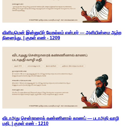
விளியுமென் இன்னுயிர் வேறல்லம் என்பார் — அளியின்மை ஆற்ற
நினைந்து. | குறள் எண் -
1209
விடாஅது சென்றாரைக் கண்ணினால் காணப் — படாஅதி வாழி
மதி. | குறள் எண் -
1210