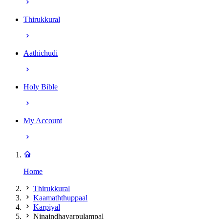
Thirukkural
Aathichudi
Holy Bible
My Account
Home
Thirukkural
Kaamaththuppaal
Karpiyal
Ninaindhavarpulampal