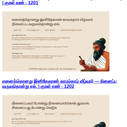
| குறள் எண் -
1201
எனைத்தொனறு இனிதேகாண் காமம்தாம் வீழ்வார் — நினைப்ப
வருவதொன்று ஏல். | குறள் எண் -
1202