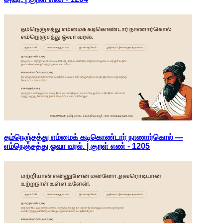
தம்நெஞ்சத்து எம்மைக் கடிகொண்டார் நாணார்கொல் —
எம்நெஞ்சத்து ஓவா வரல். | குறள் எண் -
1205