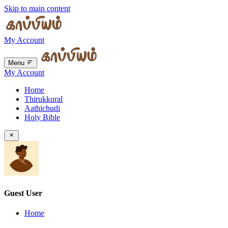
Skip to main content
My Account
Menu
My Account
Home
Thirukkural
Aathichudi
Holy Bible
Guest User
Home