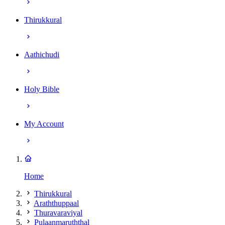
Thirukkural
Aathichudi
Holy Bible
My Account
Home
Thirukkural
Araththuppaal
Thuravaraviyal
Pulaanmaruththal