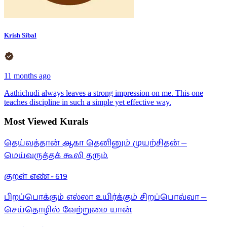
Krish Sibal
11 months ago
Aathichudi always leaves a strong impression on me. This one
teaches discipline in such a simple yet effective way.
Most Viewed Kurals
தெய்வத்தான் ஆகா தெனினும் முயற்சிதன் —
மெய்வருத்தக் கூலி தரும்.
குறள் எண் -
619
பிறப்பொக்கும் எல்லா உயிர்க்கும் சிறப்பொவ்வா —
செய்தொழில் வேற்றுமை யான்.