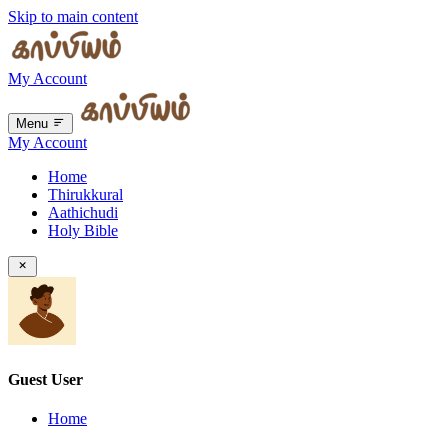
Skip to main content
My Account
Menu
My Account
Home
Thirukkural
Aathichudi
Holy Bible
Guest User
Home