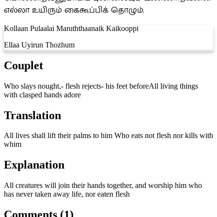
எல்லா உயிரும் கைகூப்பிக் தொழும்.
Kollaan Pulaalai Maruththaanaik Kaikooppi
Ellaa Uyirun Thozhum
Couplet
Who slays nought,- flesh rejects- his feet beforeAll living things
with clasped hands adore
Translation
All lives shall lift their palms to him Who eats not flesh nor kills with
whim
Explanation
All creatures will join their hands together, and worship him who
has never taken away life, nor eaten flesh
Comments (1)