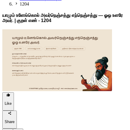
1204
யாமும் உளேங்கொல் அவர்நெஞ்சத்து எந்நெஞ்சத்து — ஓஒ உளரே
அவர். | குறள் எண் -
1204
Like
Share