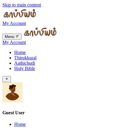
Skip to main content
My Account
Menu
My Account
Home
Thirukkural
Aathichudi
Holy Bible
Guest User
Home