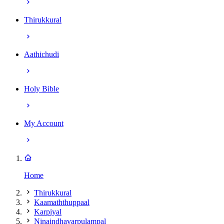
Thirukkural
Aathichudi
Holy Bible
My Account
Home
Thirukkural
Kaamaththuppaal
Karpiyal
Ninaindhavarpulampal