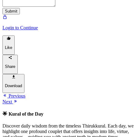
Submit
Login to Continue
Like
Share
Download
Previous
Next
🌟 Kural of the Day
Discover daily wisdom from the timeless Thirukkural. Each day, we
highlight one profound couplet that offers insights into life, virtue,
and values—guiding you with ancient truth in modern times.