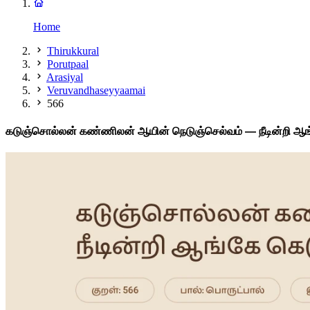
Home
Thirukkural
Porutpaal
Arasiyal
Veruvandhaseyyaamai
566
கடுஞ்சொல்லன் கண்ணிலன் ஆயின் நெடுஞ்செல்வம் — நீடின்றி ஆங்க