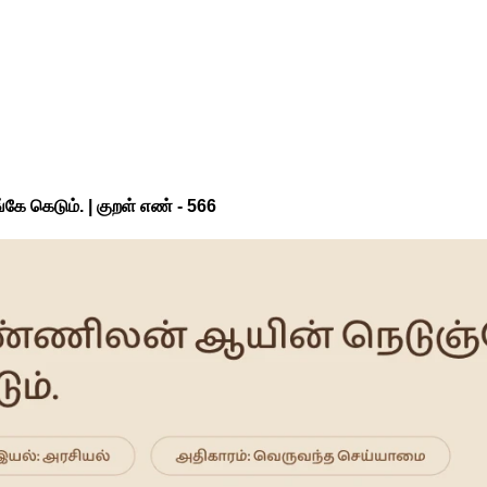
ே கெடும். | குறள் எண் -
566