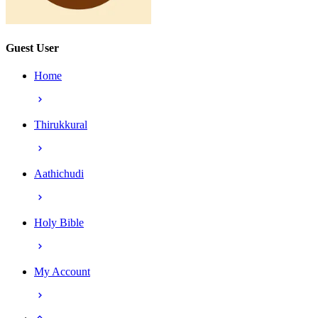
Guest User
Home
Thirukkural
Aathichudi
Holy Bible
My Account