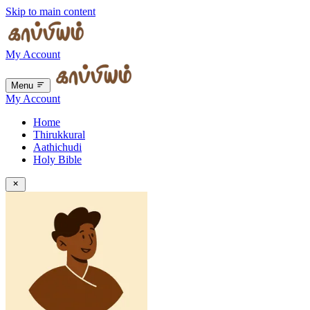
Skip to main content
My Account
Menu
My Account
Home
Thirukkural
Aathichudi
Holy Bible